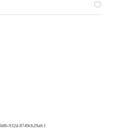
-4b86-932d-8749cb29afc1