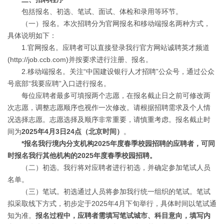
包括报名、初选、笔试、面试、体检和录用等环节。
（一）报名。本次招聘分为官网报名和移动端报名两种方式，
具体说明如下：
1.
官网报名。应聘者可以直接登录我行官方网站诚聘英才频道
(http://job.ccb.com)并按要求进行注册、报名。
2.
移动端报名。关注“中国建设银行人才招聘”公众号，通过公众
号底部“我要应聘”入口进行报名。
每位应聘者最多可填报两个志愿，在报名截止日之前可修改两
次志愿，调整志愿顺序也视作一次修改。请根据招聘需求及个人情
况选择志愿。志愿选择及顺序非常重要，请慎重考虑。报名截止时
间为
2025年4月3日24点（北京时间）
。
*
报名我行境内分支机构2025年度春季校园招聘的应聘者，可同
时报名我行其他机构的2025年度春季校园招聘。
（二）初选。我行将对应聘者进行初选，并确定参加笔试人员
名单。
（三）笔试。初选通过人员将参加我行统一组织的笔试。笔试
拟采取线下方式，初步定于2025年4月下旬举行，具体时间以笔试通
知为准。
报名过程中，应聘者需填写笔试城市、科目意向，填写内