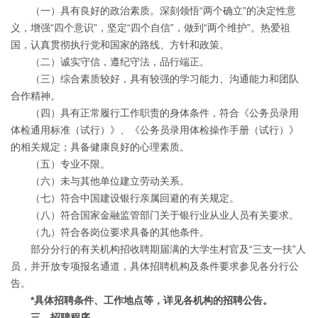
（一）具有良好的政治素质。深刻领悟“两个确立”的决定性意
义，增强“四个意识”，坚定“四个自信”，做到“两个维护”。热爱祖
国，认真贯彻执行党和国家的路线、方针和政策。
（二）诚实守信，遵纪守法，品行端正。
（三）综合素质较好，具有较强的学习能力、沟通能力和团队
合作精神。
（四）具有正常履行工作职责的身体条件，符合《公务员录用
体检通用标准（试行）》、《公务员录用体检操作手册（试行）》
的相关规定；具备健康良好的心理素质。
（五）专业不限。
（六）未与其他单位建立劳动关系。
（七）符合中国建设银行亲属回避的有关规定。
（八）符合国家金融监管部门关于银行业从业人员有关要求。
（九）符合各岗位要求具备的其他条件。
部分分行的有关机构招收聘期届满的大学生村官及“三支一扶”人
员，并开放专项报名通道，具体招聘机构及条件要求参见各分行公
告。
*
具体招聘条件、工作地点等，详见各机构的招聘公告。
三、招聘程序