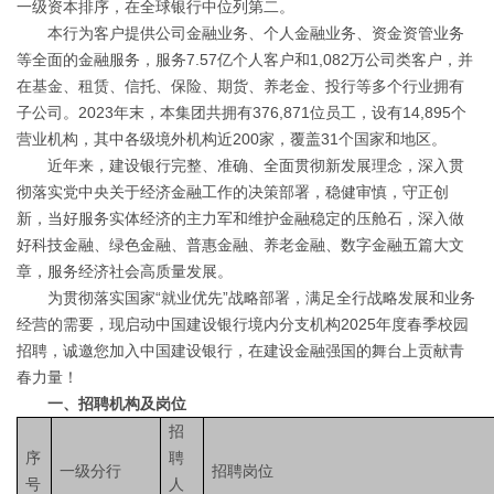
一级资本排序，在全球银行中位列第二。
本行为客户提供公司金融业务、个人金融业务、资金资管业务
等全面的金融服务，服务7.57亿个人客户和1,082万公司类客户，并
在基金、租赁、信托、保险、期货、养老金、投行等多个行业拥有
子公司。2023年末，本集团共拥有376,871位员工，设有14,895个
营业机构，其中各级境外机构近200家，覆盖31个国家和地区。
近年来，建设银行完整、准确、全面贯彻新发展理念，深入贯
彻落实党中央关于经济金融工作的决策部署，稳健审慎，守正创
新，当好服务实体经济的主力军和维护金融稳定的压舱石，深入做
好科技金融、绿色金融、普惠金融、养老金融、数字金融五篇大文
章，服务经济社会高质量发展。
为贯彻落实国家“就业优先”战略部署，满足全行战略发展和业务
经营的需要，现启动中国建设银行境内分支机构2025年度春季校园
招聘，诚邀您加入中国建设银行，在建设金融强国的舞台上贡献青
春力量！
一、招聘机构及岗位
招
序
聘
一级分行
招聘岗位
号
人