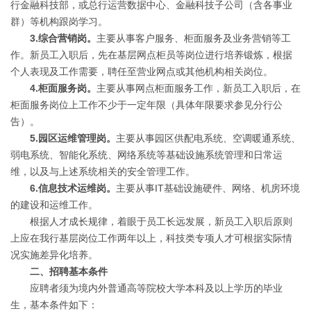
行金融科技部，或总行运营数据中心、金融科技子公司（含各事业
群）等机构跟岗学习。
3.
综合营销岗。
主要从事客户服务、柜面服务及业务营销等工
作。新员工入职后，先在基层网点柜员等岗位进行培养锻炼，根据
个人表现及工作需要，聘任至营业网点或其他机构相关岗位。
4.
柜面服务岗。
主要从事网点柜面服务工作，新员工入职后，在
柜面服务岗位上工作不少于一定年限（具体年限要求参见分行公
告）。
5.
园区运维管理岗。
主要从事园区供配电系统、空调暖通系统、
弱电系统、智能化系统、网络系统等基础设施系统管理和日常运
维，以及与上述系统相关的安全管理工作。
6.
信息技术运维岗。
主要从事IT基础设施硬件、网络、机房环境
的建设和运维工作。
根据人才成长规律，着眼于员工长远发展，新员工入职后原则
上应在我行基层岗位工作两年以上，科技类专项人才可根据实际情
况实施差异化培养。
二、招聘基本条件
应聘者须为境内外普通高等院校大学本科及以上学历的毕业
生，基本条件如下：