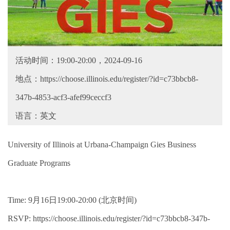
活动时间：19:00-20:00，2024-09-16
地点：https://choose.illinois.edu/register/?id=c73bbcb8-
347b-4853-acf3-afef99ceccf3
语言：英文
University of Illinois at Urbana-Champaign Gies Business
Graduate Programs
Time: 9月16日19:00-20:00 (北京时间)
RSVP: https://choose.illinois.edu/register/?id=c73bbcb8-347b-