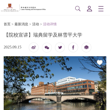
首页
>
最新消息
>
活动
>
活动详情
【院校宣讲】瑞典留学及林雪平大学
2025.09.15
博
印
信