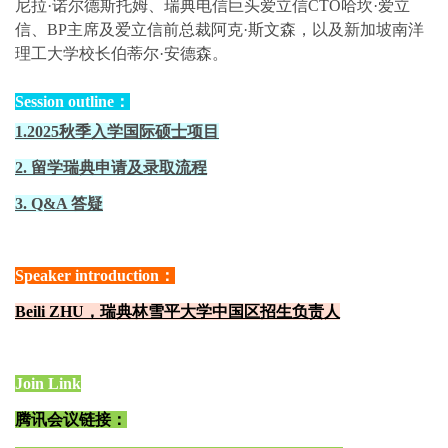
尼拉·诺尔德斯托姆、瑞典电信巨头爱立信CTO哈坎·爱立
信、BP主席及爱立信前总裁阿克·斯文森，以及新加坡南洋
理工大学校长伯蒂尔·安德森。
Session outline：
1.2025秋季入学国际硕士项目
2. 留学瑞典申请及录取流程
3. Q&A 答疑
Speaker introduction：
Beili ZHU，瑞典林雪平大学中国区招生负责人
Join Link
腾讯会议链接：