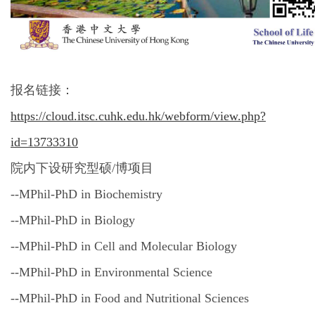
报名链接：
https://cloud.itsc.cuhk.edu.hk/webform/view.php?
id=13733310
院内下设研究型硕/博项目
--MPhil-PhD in Biochemistry
--MPhil-PhD in Biology
--MPhil-PhD in Cell and Molecular Biology
--MPhil-PhD in Environmental Science
--MPhil-PhD in Food and Nutritional Sciences