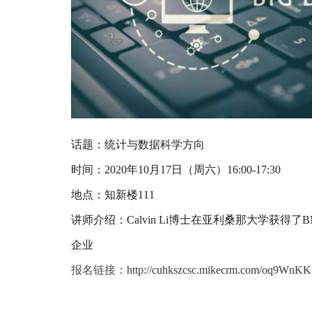
话题：统计与数据科学方向
时间：
2020
年
10
月
17
日（周六）
16:00-17:30
地点：知新楼
111
讲师介绍：
Calvin Li
博士在亚利桑那大学获得了
B
企业
报名链接：
http://cuhkszcsc.mikecrm.com/oq9WnKK