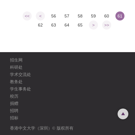
<<
<
56
57
58
59
60
61
62
63
64
65
>
>>
招生网
科研处
学术交流处
教务处
学生事务处
校历
捐赠
招聘
招标
香港中文大学（深圳）© 版权所有